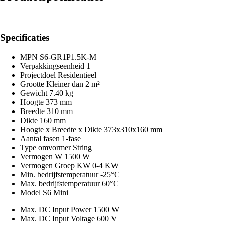
Specificaties
MPN
S6-GR1P1.5K-M
Verpakkingseenheid
1
Projectdoel
Residentieel
Grootte
Kleiner dan 2 m²
Gewicht
7.40 kg
Hoogte
373 mm
Breedte
310 mm
Dikte
160 mm
Hoogte x Breedte x Dikte
373x310x160 mm
Aantal fasen
1-fase
Type omvormer
String
Vermogen W
1500 W
Vermogen Groep KW
0-4 KW
Min. bedrijfstemperatuur
-25°C
Max. bedrijfstemperatuur
60°C
Model
S6 Mini
Max. DC Input Power
1500 W
Max. DC Input Voltage
600 V