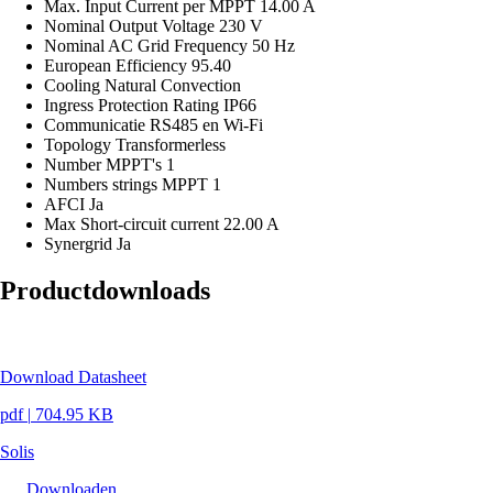
Max. Input Current per MPPT
14.00 A
Nominal Output Voltage
230 V
Nominal AC Grid Frequency
50 Hz
European Efficiency
95.40
Cooling
Natural Convection
Ingress Protection Rating
IP66
Communicatie
RS485 en Wi-Fi
Topology
Transformerless
Number MPPT's
1
Numbers strings MPPT
1
AFCI
Ja
Max Short-circuit current
22.00 A
Synergrid
Ja
Productdownloads
Download Datasheet
pdf
|
704.95 KB
Solis
Downloaden