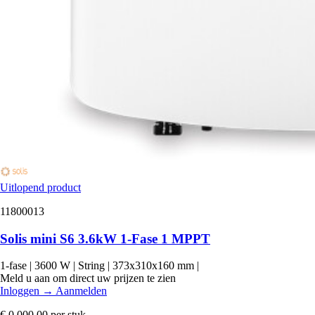
Uitlopend product
11800013
Solis mini S6 3.6kW 1-Fase 1 MPPT
1-fase
|
3600 W
|
String
|
373x310x160 mm
|
Meld u aan om direct uw prijzen te zien
Inloggen
→
Aanmelden
€ 0.000,00
per stuk