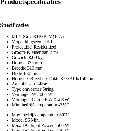
Productspecificaties
Specificaties
MPN
S6-GR1P3K-M(16A)
Verpakkingseenheid
1
Projectdoel
Residentieel
Grootte
Kleiner dan 2 m²
Gewicht
8.00 kg
Hoogte
373 mm
Breedte
310 mm
Dikte
160 mm
Hoogte x Breedte x Dikte
373x310x160 mm
Aantal fasen
1-fase
Type omvormer
String
Vermogen W
3000 W
Vermogen Groep KW
0-4 KW
Min. bedrijfstemperatuur
-25°C
Max. bedrijfstemperatuur
60°C
Model
S6 Mini
Max. DC Input Power
4500 W
Max. DC Input Voltage
550 V