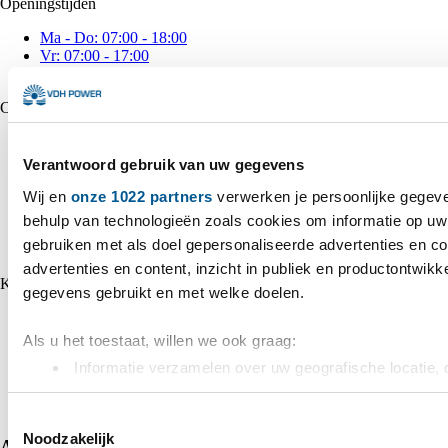
Openingstijden
Ma - Do: 07:00 - 18:00
Vr: 07:00 - 17:00
Za - Zo: Gesloten
Categorieën
Energieopslag
Zonnepanelen
Verantwoord gebruik van uw gegevens
Omvormers
Montage
Wij en
onze 1022 partners
verwerken je persoonlijke gegeve
EV Chargers
behulp van technologieën zoals cookies om informatie op uw 
Installatie
gebruiken met als doel gepersonaliseerde advertenties en c
Alle Merken
advertenties en content, inzicht in publiek en productontwikk
Klantenservice
gegevens gebruikt en met welke doelen.
Neem contact op
Veelgestelde vragen
Als u het toestaat, willen we ook graag:
Algemene voorwaarden
Informatie verzamelen over uw geografische locatie, 
Inkoop voorwaarden
Privacy verklaring
nauwkeurig kan zijn
Cookies
Uw apparaat identificeren door het actief te scannen
Toestemmingsselectie
Noodzakelijk
(fingerprinting)
Abonneer op onze nieuwsbrief