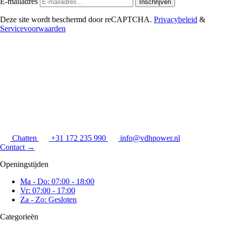
E-mailadres
Inschrijven
Deze site wordt beschermd door reCAPTCHA.
Privacybeleid
&
Servicevoorwaarden
Chatten
+31 172 235 990
info@vdhpower.nl
Contact
→
Openingstijden
Ma - Do: 07:00 - 18:00
Vr: 07:00 - 17:00
Za - Zo: Gesloten
Categorieën