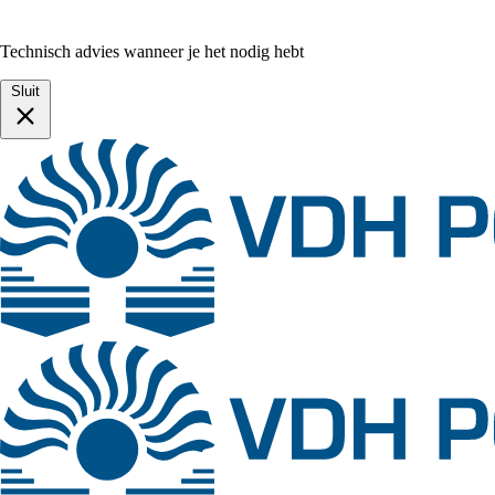
Technisch advies wanneer je het nodig hebt
Sluit