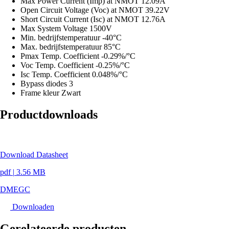
Max Power Current (Imp) at NMOT
12.09A
Open Circuit Voltage (Voc) at NMOT
39.22V
Short Circuit Current (Isc) at NMOT
12.76A
Max System Voltage
1500V
Min. bedrijfstemperatuur
-40°C
Max. bedrijfstemperatuur
85°C
Pmax Temp. Coefficient
-0.29%/°C
Voc Temp. Coefficient
-0.25%/°C
Isc Temp. Coefficient
0.048%/°C
Bypass diodes
3
Frame kleur
Zwart
Productdownloads
Download Datasheet
pdf
|
3.56 MB
DMEGC
Downloaden
Gerelateerde producten