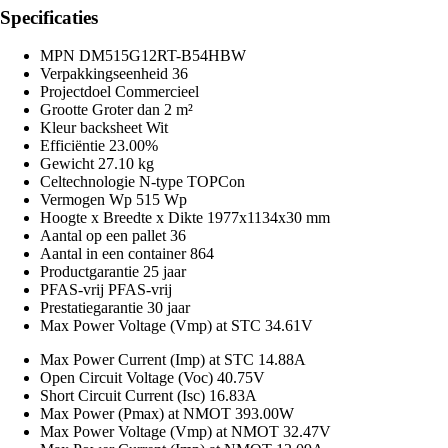
Specificaties
MPN
DM515G12RT-B54HBW
Verpakkingseenheid
36
Projectdoel
Commercieel
Grootte
Groter dan 2 m²
Kleur backsheet
Wit
Efficiëntie
23.00%
Gewicht
27.10 kg
Celtechnologie
N-type TOPCon
Vermogen Wp
515 Wp
Hoogte x Breedte x Dikte
1977x1134x30 mm
Aantal op een pallet
36
Aantal in een container
864
Productgarantie
25 jaar
PFAS-vrij
PFAS-vrij
Prestatiegarantie
30 jaar
Max Power Voltage (Vmp) at STC
34.61V
Max Power Current (Imp) at STC
14.88A
Open Circuit Voltage (Voc)
40.75V
Short Circuit Current (Isc)
16.83A
Max Power (Pmax) at NMOT
393.00W
Max Power Voltage (Vmp) at NMOT
32.47V