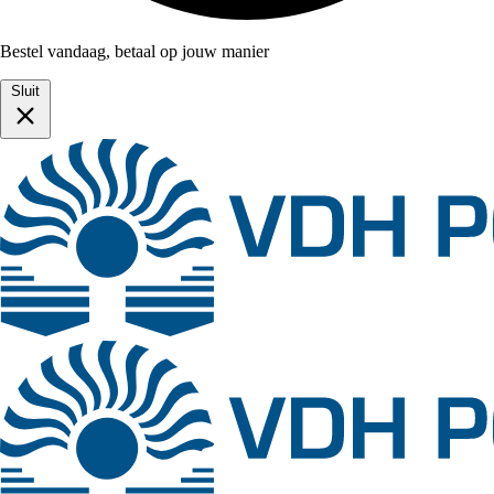
Bestel vandaag, betaal op jouw manier
Sluit