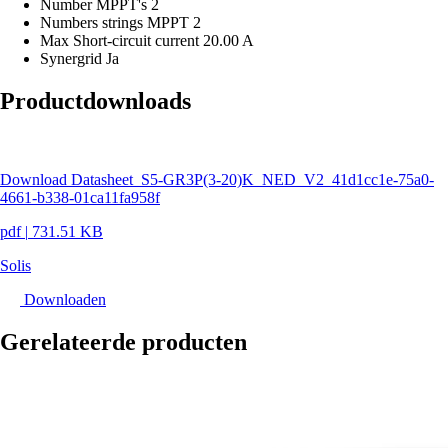
Number MPPT's
2
Numbers strings MPPT
2
Max Short-circuit current
20.00 A
Synergrid
Ja
Productdownloads
Download Datasheet_S5-GR3P(3-20)K_NED_V2_41d1cc1e-75a0-
4661-b338-01ca11fa958f
pdf
|
731.51 KB
Solis
Downloaden
Gerelateerde producten