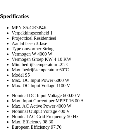
Specificaties
MPN
S5-GR3P4K
Verpakkingseenheid
1
Projectdoel
Residentieel
Aantal fasen
3-fase
Type omvormer
String
Vermogen W
4000 W
Vermogen Groep KW
4-10 KW
Min. bedrijfstemperatuur
-25°C
Max. bedrijfstemperatuur
60°C
Model
S5
Max. DC Input Power
6000 W
Max. DC Input Voltage
1100 V
Nominal DC Input Voltage
600.00 V
Max. Input Current per MPPT
16.00 A
Max. AC Active Power
4000 W
Nominal Output Voltage
400 V
Nominal AC Grid Frequency
50 Hz
Max. Efficiency
98.30
European Efficiency
97.70