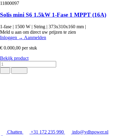
11800097
Solis mini S6 1.5kW 1-Fase 1 MPPT (16A)
1-fase
|
1500 W
|
String
|
373x310x160 mm
|
Meld u aan om direct uw prijzen te zien
Inloggen
→
Aanmelden
€ 0.000,00
per stuk
Bekijk product
Chatten
+31 172 235 990
info@vdhpower.nl