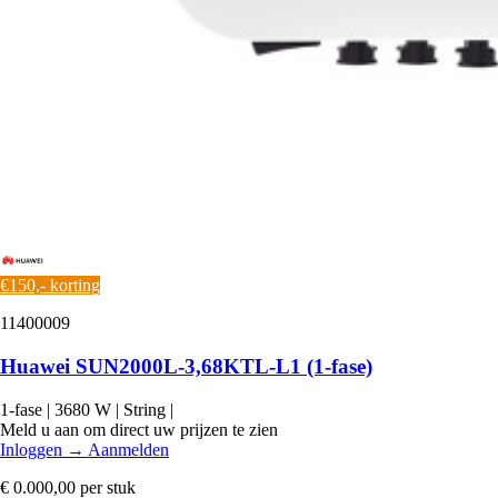
€150,- korting
11400009
Huawei SUN2000L-3,68KTL-L1 (1-fase)
1-fase
|
3680 W
|
String
|
Meld u aan om direct uw prijzen te zien
Inloggen
→
Aanmelden
€ 0.000,00
per stuk