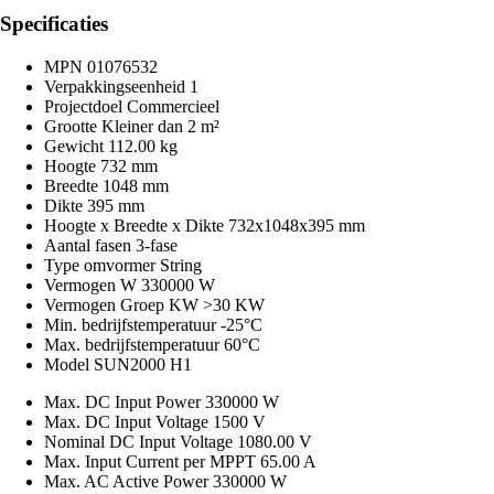
Specificaties
MPN
01076532
Verpakkingseenheid
1
Projectdoel
Commercieel
Grootte
Kleiner dan 2 m²
Gewicht
112.00 kg
Hoogte
732 mm
Breedte
1048 mm
Dikte
395 mm
Hoogte x Breedte x Dikte
732x1048x395 mm
Aantal fasen
3-fase
Type omvormer
String
Vermogen W
330000 W
Vermogen Groep KW
>30 KW
Min. bedrijfstemperatuur
-25°C
Max. bedrijfstemperatuur
60°C
Model
SUN2000 H1
Max. DC Input Power
330000 W
Max. DC Input Voltage
1500 V
Nominal DC Input Voltage
1080.00 V
Max. Input Current per MPPT
65.00 A
Max. AC Active Power
330000 W