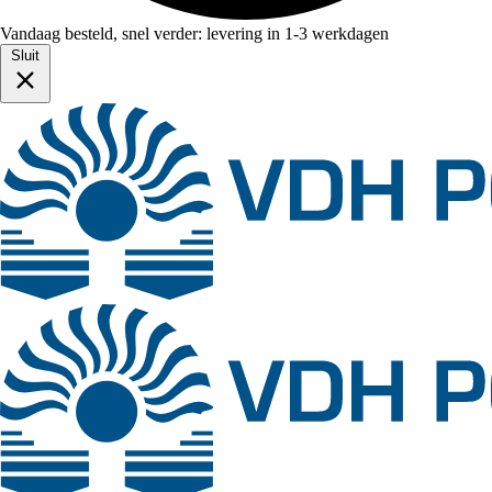
Vandaag besteld, snel verder: levering in 1-3 werkdagen
Sluit