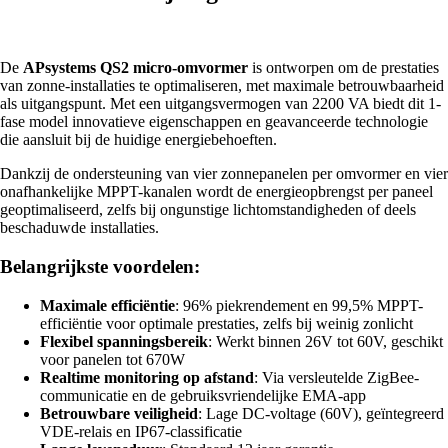
De
APsystems QS2 micro-omvormer
is ontworpen om de prestaties
van zonne-installaties te optimaliseren, met maximale betrouwbaarheid
als uitgangspunt. Met een uitgangsvermogen van 2200 VA biedt dit 1-
fase model innovatieve eigenschappen en geavanceerde technologie
die aansluit bij de huidige energiebehoeften.
Dankzij de ondersteuning van vier zonnepanelen per omvormer en vier
onafhankelijke MPPT-kanalen wordt de energieopbrengst per paneel
geoptimaliseerd, zelfs bij ongunstige lichtomstandigheden of deels
beschaduwde installaties.
Belangrijkste voordelen:
Maximale efficiëntie
: 96% piekrendement en 99,5% MPPT-
efficiëntie voor optimale prestaties, zelfs bij weinig zonlicht
Flexibel spanningsbereik
: Werkt binnen 26V tot 60V, geschikt
voor panelen tot 670W
Realtime monitoring op afstand
: Via versleutelde ZigBee-
communicatie en de gebruiksvriendelijke EMA-app
Betrouwbare veiligheid
: Lage DC-voltage (60V), geïntegreerd
VDE-relais en IP67-classificatie