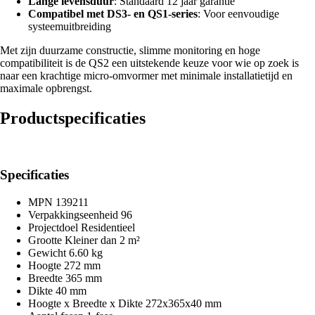
Lange levensduur
: Standaard 12 jaar garantie
Compatibel met DS3- en QS1-series
: Voor eenvoudige
systeemuitbreiding
Met zijn duurzame constructie, slimme monitoring en hoge
compatibiliteit is de QS2 een uitstekende keuze voor wie op zoek is
naar een krachtige micro-omvormer met minimale installatietijd en
maximale opbrengst.
Productspecificaties
Specificaties
MPN
139211
Verpakkingseenheid
96
Projectdoel
Residentieel
Grootte
Kleiner dan 2 m²
Gewicht
6.60 kg
Hoogte
272 mm
Breedte
365 mm
Dikte
40 mm
Hoogte x Breedte x Dikte
272x365x40 mm