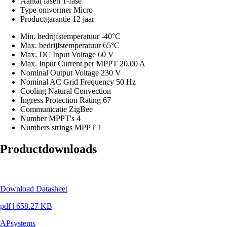
Aantal fasen
1-fase
Type omvormer
Micro
Productgarantie
12 jaar
Min. bedrijfstemperatuur
-40°C
Max. bedrijfstemperatuur
65°C
Max. DC Input Voltage
60 V
Max. Input Current per MPPT
20.00 A
Nominal Output Voltage
230 V
Nominal AC Grid Frequency
50 Hz
Cooling
Natural Convection
Ingress Protection Rating
67
Communicatie
ZigBee
Number MPPT's
4
Numbers strings MPPT
1
Productdownloads
Download Datasheet
pdf
|
658.27 KB
APsystems