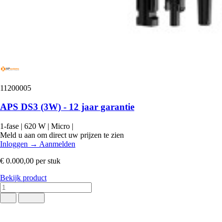
11200005
APS DS3 (3W) - 12 jaar garantie
1-fase
|
620 W
|
Micro
|
Meld u aan om direct uw prijzen te zien
Inloggen
→
Aanmelden
€ 0.000,00
per stuk
Bekijk product