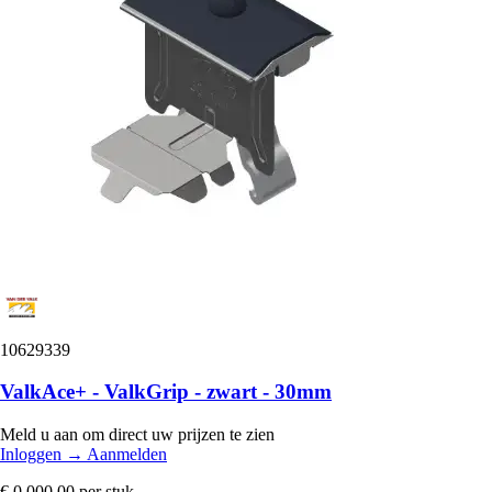
10629339
ValkAce+ - ValkGrip - zwart - 30mm
Meld u aan om direct uw prijzen te zien
Inloggen
→
Aanmelden
€ 0.000,00
per stuk