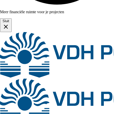
Meer financiële ruimte voor je projecten
Sluit