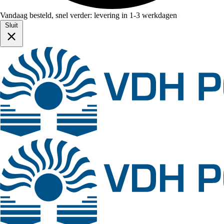
Vandaag besteld, snel verder: levering in 1-3 werkdagen
Sluit