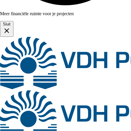
Meer financiële ruimte voor je projecten
Sluit