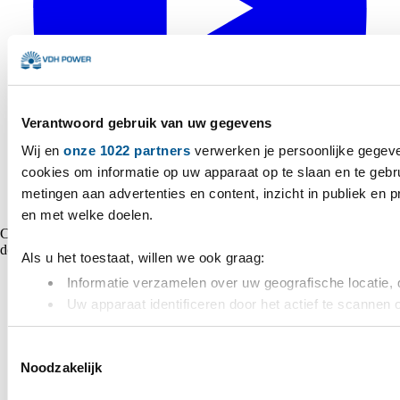
Verantwoord gebruik van uw gegevens
Wij en
onze 1022 partners
verwerken je persoonlijke gegeve
cookies om informatie op uw apparaat op te slaan en te gebr
metingen aan advertenties en content, inzicht in publiek en 
en met welke doelen.
Copyright © 2026 VDH Power Alle rechten voorbehouden - Gemaakt
door
Marshmallow
Als u het toestaat, willen we ook graag:
Informatie verzamelen over uw geografische locatie, 
Uw apparaat identificeren door het actief te scannen 
Lees meer over hoe uw persoonlijke gegevens worden verwer
Toestemmingsselectie
toestemming op elk moment wijzigen of intrekken in de Cooki
Noodzakelijk
We gebruiken cookies om content en advertenties te persona