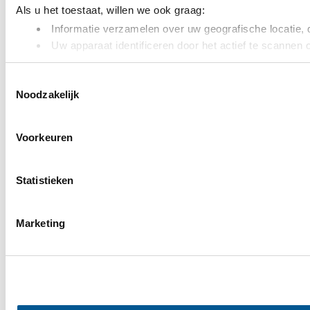
Als u het toestaat, willen we ook graag:
Informatie verzamelen over uw geografische locatie, 
Uw apparaat identificeren door het actief te scannen 
Lees meer over hoe uw persoonlijke gegevens worden verwer
Toestemmingsselectie
toestemming op elk moment wijzigen of intrekken in de Cooki
Noodzakelijk
We gebruiken cookies om content en advertenties te persona
websiteverkeer te analyseren. Ook delen we informatie over 
Voorkeuren
adverteren en analyse. Deze partners kunnen deze gegevens 
of die ze hebben verzameld op basis van uw gebruik van hun
Statistieken
Marketing