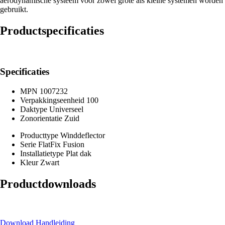
aerodynamische systeem voor zowel grote als kleine systemen worden
gebruikt.
Productspecificaties
Specificaties
MPN
1007232
Verpakkingseenheid
100
Daktype
Universeel
Zonorientatie
Zuid
Producttype
Winddeflector
Serie
FlatFix Fusion
Installatietype
Plat dak
Kleur
Zwart
Productdownloads
Download Handleiding