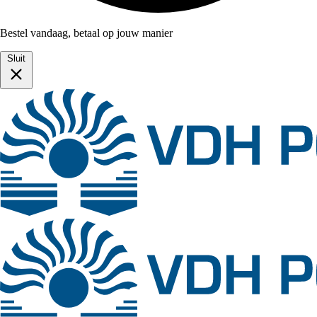
Bestel vandaag, betaal op jouw manier
Sluit