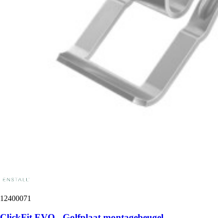
12400071
ClickFit EVO - Golfplaat montagebeugel