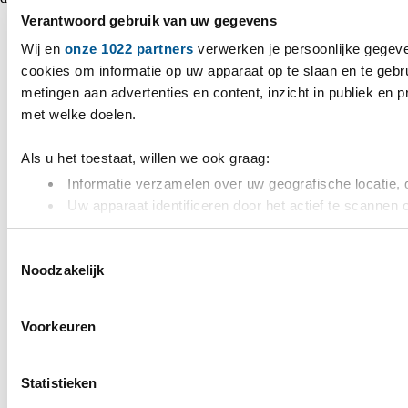
Verantwoord gebruik van uw gegevens
Wij en
onze 1022 partners
verwerken je persoonlijke gegeve
cookies om informatie op uw apparaat op te slaan en te gebr
metingen aan advertenties en content, inzicht in publiek en 
met welke doelen.
Als u het toestaat, willen we ook graag:
Informatie verzamelen over uw geografische locatie, 
Uw apparaat identificeren door het actief te scannen 
Lees meer over hoe uw persoonlijke gegevens worden verwer
Toestemmingsselectie
toestemming op elk moment wijzigen of intrekken in de Cooki
Noodzakelijk
We gebruiken cookies om content en advertenties te persona
websiteverkeer te analyseren. Ook delen we informatie over 
Voorkeuren
adverteren en analyse. Deze partners kunnen deze gegevens 
of die ze hebben verzameld op basis van uw gebruik van hun
Statistieken