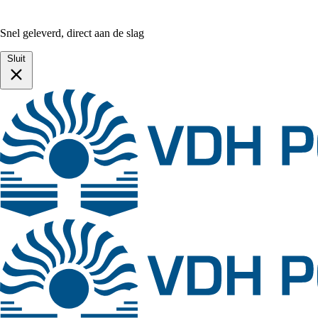
Snel geleverd, direct aan de slag
Sluit