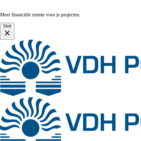
Meer financiële ruimte voor je projecten
Sluit