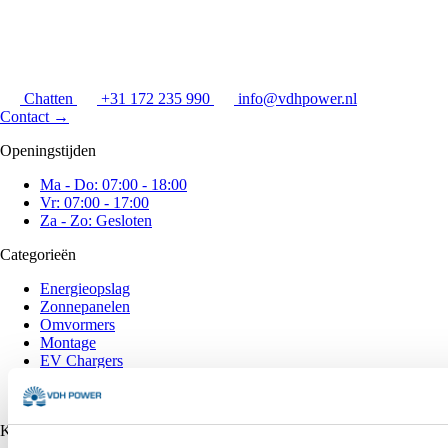
Chatten
+31 172 235 990
info@vdhpower.nl
Contact
→
Openingstijden
Ma - Do: 07:00 - 18:00
Vr: 07:00 - 17:00
Za - Zo: Gesloten
Categorieën
Energieopslag
Zonnepanelen
Omvormers
Montage
EV Chargers
Installatie
Alle Merken
Klantenservice