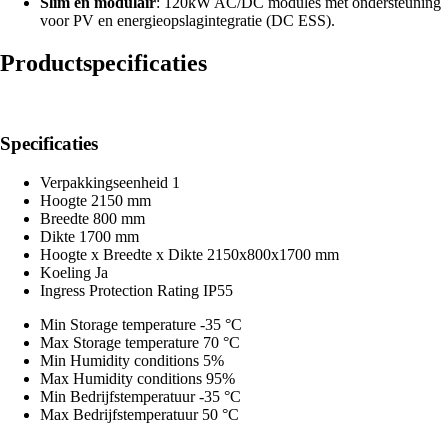
Slim en modulair
: 120kW AC/DC modules met ondersteuning
voor PV en energieopslagintegratie (DC ESS).
Productspecificaties
Specificaties
Verpakkingseenheid
1
Hoogte
2150 mm
Breedte
800 mm
Dikte
1700 mm
Hoogte x Breedte x Dikte
2150x800x1700 mm
Koeling
Ja
Ingress Protection Rating
IP55
Min Storage temperature
-35 °C
Max Storage temperature
70 °C
Min Humidity conditions
5%
Max Humidity conditions
95%
Min Bedrijfstemperatuur
-35 °C
Max Bedrijfstemperatuur
50 °C