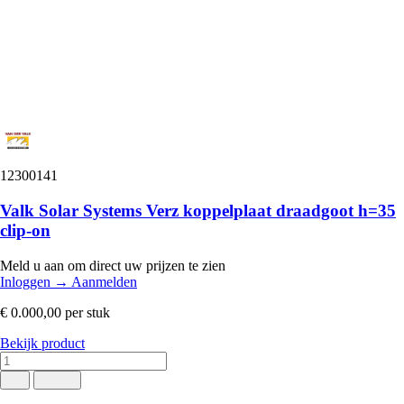
12300141
Valk Solar Systems Verz koppelplaat draadgoot h=35
clip-on
Meld u aan om direct uw prijzen te zien
Inloggen
→
Aanmelden
€ 0.000,00
per stuk
Bekijk product