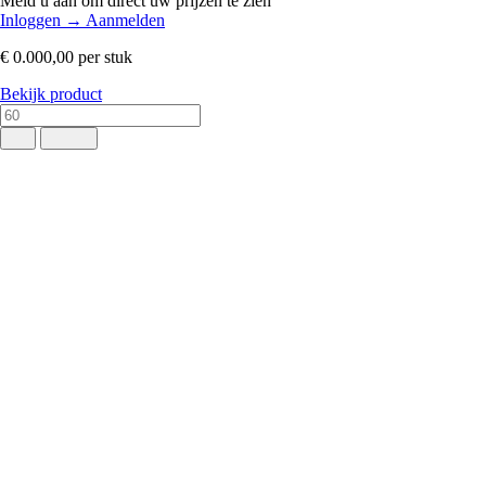
Meld u aan om direct uw prijzen te zien
Inloggen
→
Aanmelden
€ 0.000,00
per stuk
Bekijk product