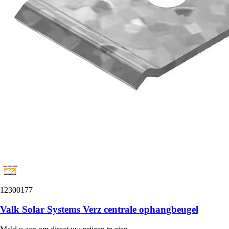
12300177
Valk Solar Systems Verz centrale ophangbeugel