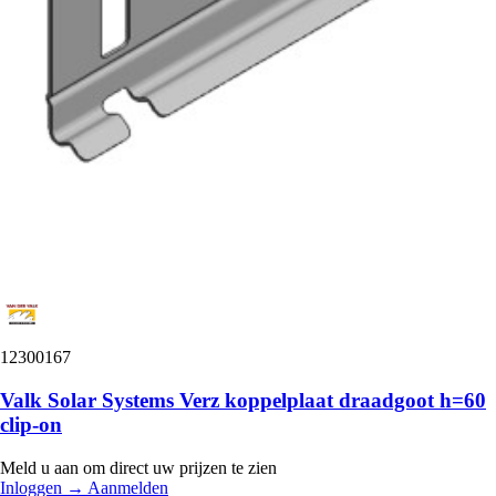
12300167
Valk Solar Systems Verz koppelplaat draadgoot h=60
clip-on
Meld u aan om direct uw prijzen te zien
Inloggen
→
Aanmelden