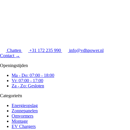
Chatten
+31 172 235 990
info@vdhpower.nl
Contact
→
Openingstijden
Ma - Do: 07:00 - 18:00
Vr: 07:00 - 17:00
Za - Zo: Gesloten
Categorieën
Energieopslag
Zonnepanelen
Omvormers
Montage
EV Chargers