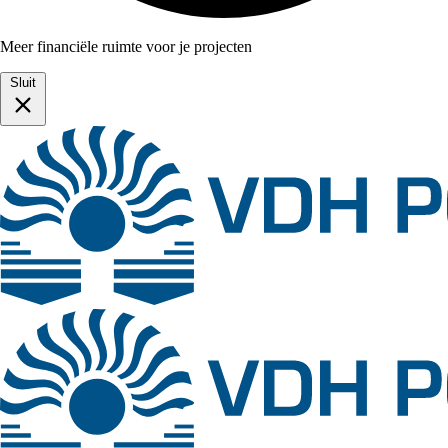
Meer financiële ruimte voor je projecten
Sluit