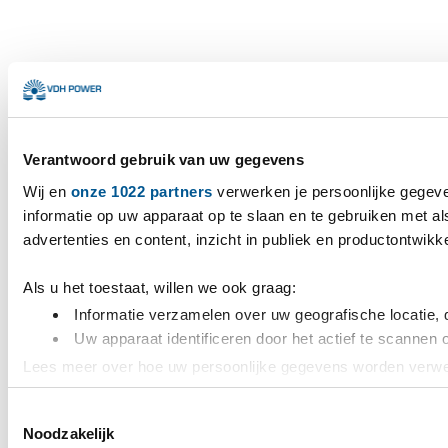
Verantwoord gebruik van uw gegevens
Wij en
onze 1022 partners
verwerken je persoonlijke gegeve
informatie op uw apparaat op te slaan en te gebruiken met a
advertenties en content, inzicht in publiek en productontwik
Als u het toestaat, willen we ook graag:
Informatie verzamelen over uw geografische locatie, 
Uw apparaat identificeren door het actief te scannen 
Lees meer over hoe uw persoonlijke gegevens worden verwer
toestemming op elk moment wijzigen of intrekken in de Cooki
Toestemmingsselectie
Noodzakelijk
We gebruiken cookies om content en advertenties te persona