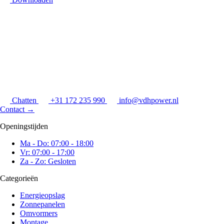
Chatten
+31 172 235 990
info@vdhpower.nl
Contact
→
Openingstijden
Ma - Do: 07:00 - 18:00
Vr: 07:00 - 17:00
Za - Zo: Gesloten
Categorieën
Energieopslag
Zonnepanelen
Omvormers
Montage