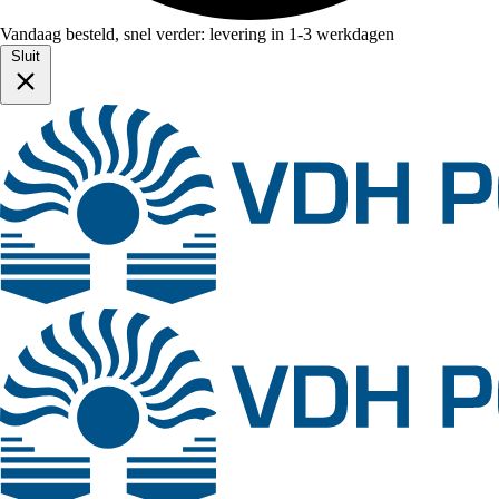
Vandaag besteld, snel verder: levering in 1-3 werkdagen
Sluit