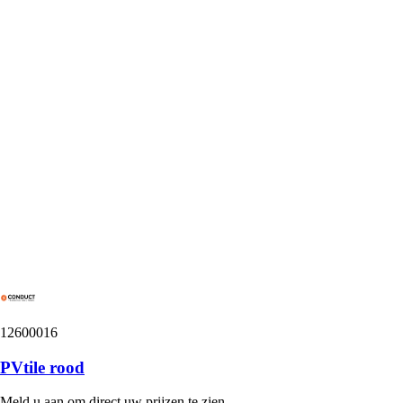
12600016
PVtile rood
Meld u aan om direct uw prijzen te zien