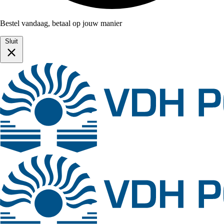
Bestel vandaag, betaal op jouw manier
Sluit