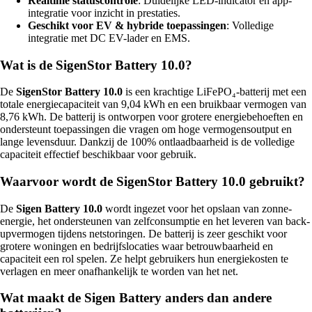
Realtime statuscontrole
: Duidelijke LED-indicator en app-
integratie voor inzicht in prestaties.
Geschikt voor EV & hybride toepassingen
: Volledige
integratie met DC EV-lader en EMS.
Wat is de SigenStor Battery 10.0?
De
SigenStor Battery 10.0
is een krachtige LiFePO₄-batterij met een
totale energiecapaciteit van 9,04 kWh en een bruikbaar vermogen van
8,76 kWh. De batterij is ontworpen voor grotere energiebehoeften en
ondersteunt toepassingen die vragen om hoge vermogensoutput en
lange levensduur. Dankzij de 100% ontlaadbaarheid is de volledige
capaciteit effectief beschikbaar voor gebruik.
Waarvoor wordt de SigenStor Battery 10.0 gebruikt?
De
Sigen Battery 10.0
wordt ingezet voor het opslaan van zonne-
energie, het ondersteunen van zelfconsumptie en het leveren van back-
upvermogen tijdens netstoringen. De batterij is zeer geschikt voor
grotere woningen en bedrijfslocaties waar betrouwbaarheid en
capaciteit een rol spelen. Ze helpt gebruikers hun energiekosten te
verlagen en meer onafhankelijk te worden van het net.
Wat maakt de Sigen Battery anders dan andere