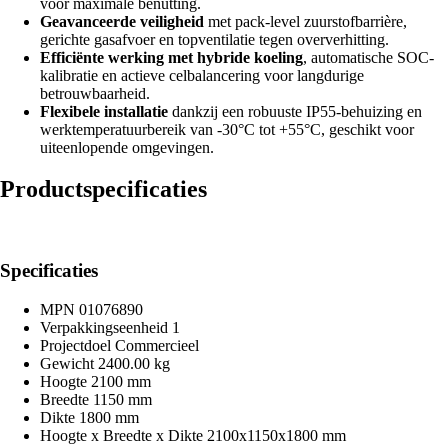
voor maximale benutting.
Geavanceerde veiligheid
met pack-level zuurstofbarrière,
gerichte gasafvoer en topventilatie tegen oververhitting.
Efficiënte werking met hybride koeling
, automatische SOC-
kalibratie en actieve celbalancering voor langdurige
betrouwbaarheid.
Flexibele installatie
dankzij een robuuste IP55-behuizing en
werktemperatuurbereik van -30°C tot +55°C, geschikt voor
uiteenlopende omgevingen.
Productspecificaties
Specificaties
MPN
01076890
Verpakkingseenheid
1
Projectdoel
Commercieel
Gewicht
2400.00 kg
Hoogte
2100 mm
Breedte
1150 mm
Dikte
1800 mm
Hoogte x Breedte x Dikte
2100x1150x1800 mm