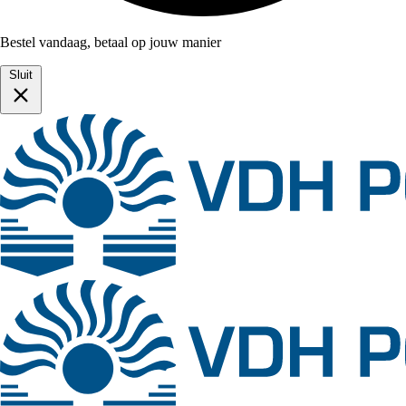
Bestel vandaag, betaal op jouw manier
Sluit