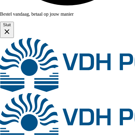
Bestel vandaag, betaal op jouw manier
Sluit