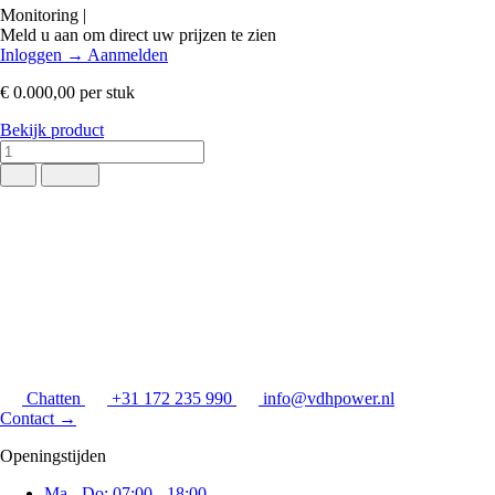
Monitoring
|
Meld u aan om direct uw prijzen te zien
Inloggen
→
Aanmelden
€ 0.000,00
per stuk
Bekijk product
Chatten
+31 172 235 990
info@vdhpower.nl
Contact
→
Openingstijden
Ma - Do: 07:00 - 18:00