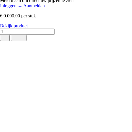
Meld u aan om direct uw prijzen te zien
Inloggen
→
Aanmelden
€ 0.000,00
per stuk
Bekijk product