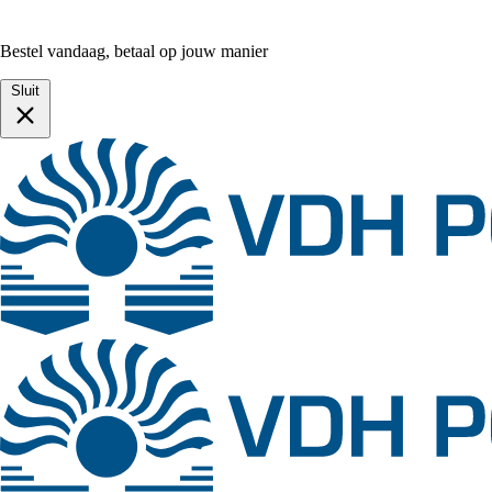
Bestel vandaag, betaal op jouw manier
Sluit