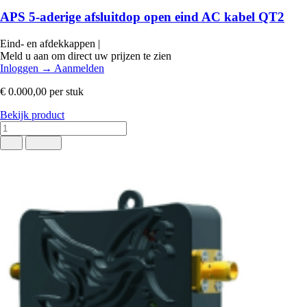
APS 5-aderige afsluitdop open eind AC kabel QT2
Eind- en afdekkappen
|
Meld u aan om direct uw prijzen te zien
Inloggen
→
Aanmelden
€ 0.000,00
per stuk
Bekijk product