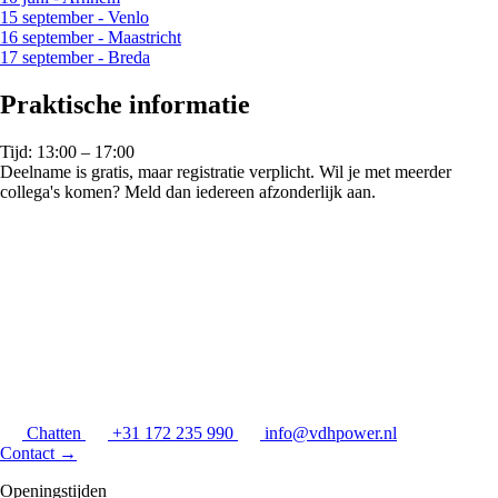
15 september - Venlo
16 september - Maastricht
17 september - Breda
Praktische informatie
Tijd: 13:00 – 17:00
Deelname is gratis, maar registratie verplicht. Wil je met meerder
collega's komen? Meld dan iedereen afzonderlijk aan.
Chatten
+31 172 235 990
info@vdhpower.nl
Contact
→
Openingstijden