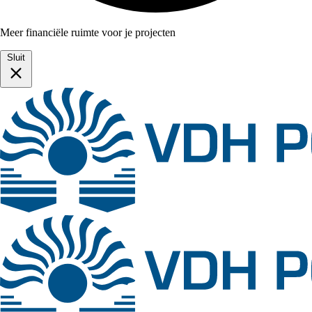
Meer financiële ruimte voor je projecten
Sluit