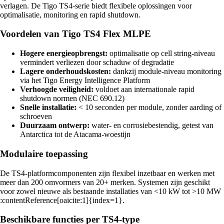
verlagen. De Tigo TS4-serie biedt flexibele oplossingen voor
optimalisatie, monitoring en rapid shutdown.
Voordelen van Tigo TS4 Flex MLPE
Hogere energieopbrengst:
optimalisatie op cell string-niveau
vermindert verliezen door schaduw of degradatie
Lagere onderhoudskosten:
dankzij module-niveau monitoring
via het Tigo Energy Intelligence Platform
Verhoogde veiligheid:
voldoet aan internationale rapid
shutdown normen (NEC 690.12)
Snelle installatie:
< 10 seconden per module, zonder aarding of
schroeven
Duurzaam ontwerp:
water- en corrosiebestendig, getest van
Antarctica tot de Atacama-woestijn
Modulaire toepassing
De TS4-platformcomponenten zijn flexibel inzetbaar en werken met
meer dan 200 omvormers van 20+ merken. Systemen zijn geschikt
voor zowel nieuwe als bestaande installaties van <10 kW tot >10 MW​
:contentReference[oaicite:1]{index=1}.
Beschikbare functies per TS4-type