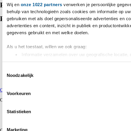
Producten
Wij en
onze 1022 partners
verwerken je persoonlijke gegeve
behulp van technologieën zoals cookies om informatie op uw 
Producten
gebruiken met als doel gepersonaliseerde advertenties en c
advertenties en content, inzicht in publiek en productontwikk
gegevens gebruikt en met welke doelen.
Als u het toestaat, willen we ook graag:
Informatie verzamelen over uw geografische locatie, 
nauwkeurig kan zijn
Uw apparaat identificeren door het actief te scannen
Toestemmingsselectie
Noodzakelijk
(fingerprinting)
Lees meer over hoe uw persoonlijke gegevens worden verwer
Chatten
+31 172 235 990
info@vdhpower.nl
Contact
→
het
detailgedeelte
in. U kunt uw toestemming op elk moment 
Voorkeuren
Cookieverklaring.
Openingstijden
Ma - Do: 07:00 - 18:00
Statistieken
We gebruiken cookies om content en advertenties te persona
Vr: 07:00 - 17:00
social media te bieden en om ons websiteverkeer te analyse
Za - Zo: Gesloten
over uw gebruik van onze site met onze partners voor social
Marketing
Categorieën