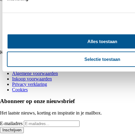
analyse. Deze partners kunnen deze gegevens combineren me
aan ze heeft verstrekt of die ze hebben verzameld op basis
Energieopslag
Zonnepanelen
services.
Omvormers
Montage
EV Chargers
Installatie
Alles toestaan
Alle Merken
Klantenservice
Selectie toestaan
Neem contact op
Veelgestelde vragen
Algemene voorwaarden
Inkoop voorwaarden
Privacy verklaring
Cookies
Abonneer op onze nieuwsbrief
Het laatste nieuws, korting en inspiratie in je mailbox.
E-mailadres
Inschrijven