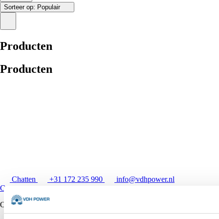
Sorteer op:
Populair
Producten
Producten
Chatten
+31 172 235 990
info@vdhpower.nl
Contact
→
Openingstijden