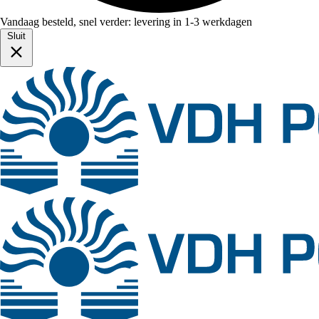
Vandaag besteld, snel verder: levering in 1-3 werkdagen
Sluit