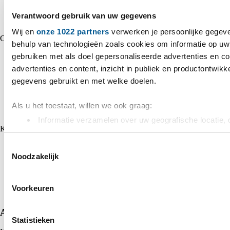
Ma - Do: 07:00 - 18:00
Vr: 07:00 - 17:00
Verantwoord gebruik van uw gegevens
Za - Zo: Gesloten
Wij en
onze 1022 partners
verwerken je persoonlijke gegeve
Categorieën
behulp van technologieën zoals cookies om informatie op uw 
Energieopslag
gebruiken met als doel gepersonaliseerde advertenties en c
Zonnepanelen
advertenties en content, inzicht in publiek en productontwikk
Omvormers
gegevens gebruikt en met welke doelen.
Montage
EV Chargers
Installatie
Als u het toestaat, willen we ook graag:
Alle Merken
Informatie verzamelen over uw geografische locatie, 
Klantenservice
nauwkeurig kan zijn
Uw apparaat identificeren door het actief te scannen
Toestemmingsselectie
Neem contact op
Veelgestelde vragen
Noodzakelijk
(fingerprinting)
Algemene voorwaarden
Lees meer over hoe uw persoonlijke gegevens worden verwer
Inkoop voorwaarden
Privacy verklaring
het
detailgedeelte
in. U kunt uw toestemming op elk moment 
Voorkeuren
Cookies
Cookieverklaring.
Abonneer op onze nieuwsbrief
Statistieken
We gebruiken cookies om content en advertenties te persona