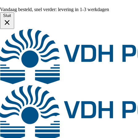
Vandaag besteld, snel verder: levering in 1-3 werkdagen
Sluit