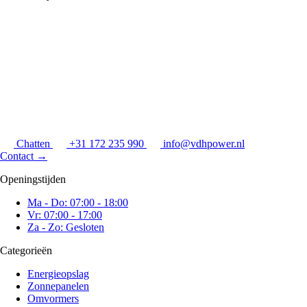
Chatten
+31 172 235 990
info@vdhpower.nl
Contact
→
Openingstijden
Ma - Do: 07:00 - 18:00
Vr: 07:00 - 17:00
Za - Zo: Gesloten
Categorieën
Energieopslag
Zonnepanelen
Omvormers