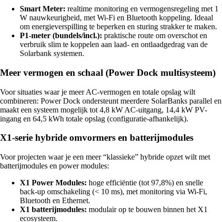
Smart Meter:
realtime monitoring en vermogensregeling met 1
W nauwkeurigheid, met Wi-Fi en Bluetooth koppeling. Ideaal
om energieverspilling te beperken en sturing strakker te maken.
P1-meter (bundels/incl.):
praktische route om overschot en
verbruik slim te koppelen aan laad- en ontlaadgedrag van de
Solarbank systemen.
Meer vermogen en schaal (Power Dock multisysteem)
Voor situaties waar je meer AC-vermogen en totale opslag wilt
combineren: Power Dock ondersteunt meerdere SolarBanks parallel en
maakt een systeem mogelijk tot 4,8 kW AC-uitgang, 14,4 kW PV-
ingang en 64,5 kWh totale opslag (configuratie-afhankelijk).
X1-serie hybride omvormers en batterijmodules
Voor projecten waar je een meer “klassieke” hybride opzet wilt met
batterijmodules en power modules:
X1 Power Modules:
hoge efficiëntie (tot 97,8%) en snelle
back-up omschakeling (< 10 ms), met monitoring via Wi-Fi,
Bluetooth en Ethernet.
X1 batterijmodules:
modulair op te bouwen binnen het X1
ecosysteem.