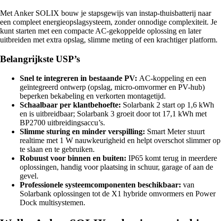
Met Anker SOLIX bouw je stapsgewijs van instap-thuisbatterij naar
een compleet energieopslagsysteem, zonder onnodige complexiteit. Je
kunt starten met een compacte AC-gekoppelde oplossing en later
uitbreiden met extra opslag, slimme meting of een krachtiger platform.
Belangrijkste USP’s
Snel te integreren in bestaande PV:
AC-koppeling en een
geïntegreerd ontwerp (opslag, micro-omvormer en PV-hub)
beperken bekabeling en verkorten montagetijd.
Schaalbaar per klantbehoefte:
Solarbank 2 start op 1,6 kWh
en is uitbreidbaar; Solarbank 3 groeit door tot 17,1 kWh met
BP2700 uitbreidingsaccu’s.
Slimme sturing en minder verspilling:
Smart Meter stuurt
realtime met 1 W nauwkeurigheid en helpt overschot slimmer op
te slaan en te gebruiken.
Robuust voor binnen en buiten:
IP65 komt terug in meerdere
oplossingen, handig voor plaatsing in schuur, garage of aan de
gevel.
Professionele systeemcomponenten beschikbaar:
van
Solarbank oplossingen tot de X1 hybride omvormers en Power
Dock multisystemen.