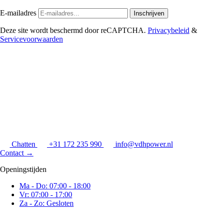
E-mailadres
Inschrijven
Deze site wordt beschermd door reCAPTCHA.
Privacybeleid
&
Servicevoorwaarden
Chatten
+31 172 235 990
info@vdhpower.nl
Contact
→
Openingstijden
Ma - Do: 07:00 - 18:00
Vr: 07:00 - 17:00
Za - Zo: Gesloten