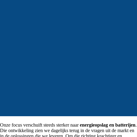
Onze focus verschuift steeds sterker naar
energieopslag en batterijen
.
Die ontwikkeling zien we dagelijks terug in de vragen uit de markt en
in de oplossingen die we leveren. Om die richting krachtiger en