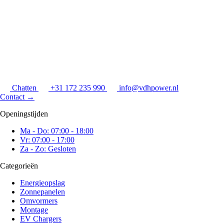
Chatten
+31 172 235 990
info@vdhpower.nl
Contact
→
Openingstijden
Ma - Do: 07:00 - 18:00
Vr: 07:00 - 17:00
Za - Zo: Gesloten
Categorieën
Energieopslag
Zonnepanelen
Omvormers
Montage
EV Chargers