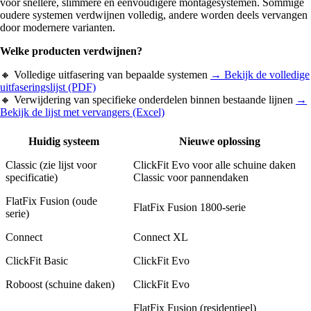
voor snellere, slimmere en eenvoudigere montagesystemen. Sommige
oudere systemen verdwijnen volledig, andere worden deels vervangen
door modernere varianten.
Welke producten verdwijnen?
🔸 Volledige uitfasering van bepaalde systemen
→ Bekijk de volledige
uitfaseringslijst (PDF)
🔸 Verwijdering van specifieke onderdelen binnen bestaande lijnen
→
Bekijk de lijst met vervangers (Excel)
Huidig systeem
Nieuwe oplossing
Classic (zie lijst voor
ClickFit Evo voor alle schuine daken
specificatie)
Classic voor pannendaken
FlatFix Fusion (oude
FlatFix Fusion 1800-serie
serie)
Connect
Connect XL
ClickFit Basic
ClickFit Evo
Roboost (schuine daken)
ClickFit Evo
FlatFix Fusion (residentieel)