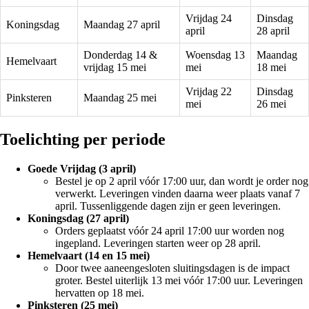
Vrijdag 24
Dinsdag
Koningsdag
Maandag 27 april
april
28 april
Donderdag 14 &
Woensdag 13
Maandag
Hemelvaart
vrijdag 15 mei
mei
18 mei
Vrijdag 22
Dinsdag
Pinksteren
Maandag 25 mei
mei
26 mei
Toelichting per periode
Goede Vrijdag (3 april)
Bestel je op 2 april vóór 17:00 uur, dan wordt je order nog
verwerkt. Leveringen vinden daarna weer plaats vanaf 7
april. Tussenliggende dagen zijn er geen leveringen.
Koningsdag (27 april)
Orders geplaatst vóór 24 april 17:00 uur worden nog
ingepland. Leveringen starten weer op 28 april.
Hemelvaart (14 en 15 mei)
Door twee aaneengesloten sluitingsdagen is de impact
groter. Bestel uiterlijk 13 mei vóór 17:00 uur. Leveringen
hervatten op 18 mei.
Pinksteren (25 mei)