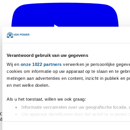
Verantwoord gebruik van uw gegevens
Wij en
onze 1022 partners
verwerken je persoonlijke gegeve
cookies om informatie op uw apparaat op te slaan en te gebr
metingen aan advertenties en content, inzicht in publiek en 
en met welke doelen.
Als u het toestaat, willen we ook graag:
Informatie verzamelen over uw geografische locatie, 
Copyright © 2026 VDH Power Alle rechten voorbehouden - Gemaakt
Uw apparaat identificeren door het actief te scannen 
door
Marshmallow
Lees meer over hoe uw persoonlijke gegevens worden verwer
Toestemmingsselectie
toestemming op elk moment wijzigen of intrekken in de Cooki