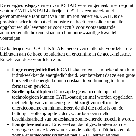
De energieopslagsystemen van KSTAR worden gemaakt met de joint
venture CATL-KSTAR-batterijen. CATL is een wereldwijd
gerenommeerde fabrikant van lithium-ion batterijen. CATL is de
grootste speler in de batterijindustrie en heeft een solide reputatie
opgebouwd als leverancier voor accu’s voor vooraanstaande
automerken die bekend staan om hun hoogwaardige kwaliteit
voertuigen.
De batterijen van CATL-KSTAR bieden verschillende voordelen die
bijdragen aan de hoge populariteit en erkenning in de accu-industrie.
Enkele van deze voordelen zijn:
Hoge energiedichtheid:
CATL-batterijen staan bekend om hun
indrukwekkende energiedichtheid, wat betekent dat ze een grote
hoeveelheid energie kunnen opslaan in verhouding tot hun
formaat en gewicht.
Snelle oplaadtijden:
Dankzij de geavanceerde oplaad
technologieën kunnen CATL-batterijen snel worden opgeladen
met behulp van zonne-energie. Dit zorgt voor efficiënte
energieopname en minimaliseert de tijd die nodig is om de
batterijen volledig op te laden, waardoor een snelle
beschikbaarheid van opgeslagen zonne-energie mogelijk wordt.
Lange levensduur:
Er is veel aandacht geschonken aan de
verlengen van de levensduur van de batterijen. Dit betekent dat
zonne-energieopslagsystemen met CATL-batterijen veel