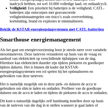
laadcycli hebben, tot wel 10.000 volledige laad- en ontlaadcycli.
Veiligheid:
Een prioriteit bij batterijen is de veiligheid, CATL-
batterijen zijn ontworpen met geavanceerde
veiligheidsmaatregelen om risico’s zoals oververhitting,
kortsluiting, brand en explosies te minimaliseren.
Bekijk de KSTAR-energieopslagsystemen met CATL-batterijen
Smarthouse energiemanagement
Als het gaat om energievoorziening hoor je steeds meer over variabele
stroomtarieven. Deze tarieven veranderen op basis van de vraag en
aanbod van elektriciteit op verschillende tijdstippen van de dag.
Hierdoor kan elektriciteit duurder zijn tijdens piekuren en goedkoper
tijdens daluren. Het is binnen dit kader dat KSTAR-
energieopslagsystemen een rol spelen bij het optimaliseren en
gebruiken van deze tarieven.
Het is namelijk mogelijk om in deze piek- en daluren de accu te
gebruiken om slim te laden en ontladen. Profiteer van de goedkope
daluren om de accu te laden en tijdens de piekuren de accu te ontladen.
Dit kunt u natuurlijk dagelijks zelf handmatig instellen door op basis
van de tarieven van die dag in te stellen wanneer je gaat laden of