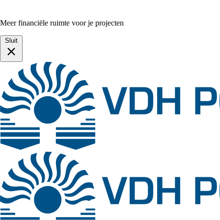
Meer financiële ruimte voor je projecten
Sluit