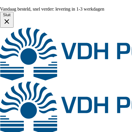
Vandaag besteld, snel verder: levering in 1-3 werkdagen
Sluit