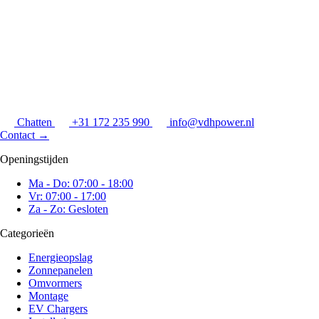
Chatten
+31 172 235 990
info@vdhpower.nl
Contact
→
Openingstijden
Ma - Do: 07:00 - 18:00
Vr: 07:00 - 17:00
Za - Zo: Gesloten
Categorieën
Energieopslag
Zonnepanelen
Omvormers
Montage
EV Chargers