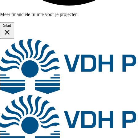
Meer financiële ruimte voor je projecten
Sluit