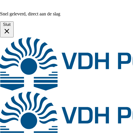
Snel geleverd, direct aan de slag
Sluit