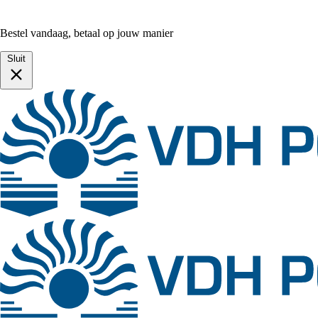
Bestel vandaag, betaal op jouw manier
Sluit