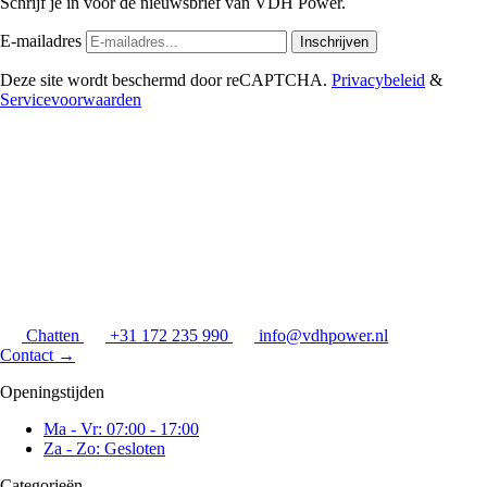
Schrijf je in voor de nieuwsbrief van VDH Power.
E-mailadres
Inschrijven
Deze site wordt beschermd door reCAPTCHA.
Privacybeleid
&
Servicevoorwaarden
Chatten
+31 172 235 990
info@vdhpower.nl
Contact
→
Openingstijden
Ma - Vr: 07:00 - 17:00
Za - Zo: Gesloten
Categorieën