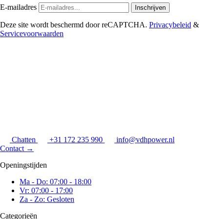
E-mailadres
Inschrijven
Deze site wordt beschermd door reCAPTCHA.
Privacybeleid
&
Servicevoorwaarden
Chatten
+31 172 235 990
info@vdhpower.nl
Contact
→
Openingstijden
Ma - Do: 07:00 - 18:00
Vr: 07:00 - 17:00
Za - Zo: Gesloten
Categorieën