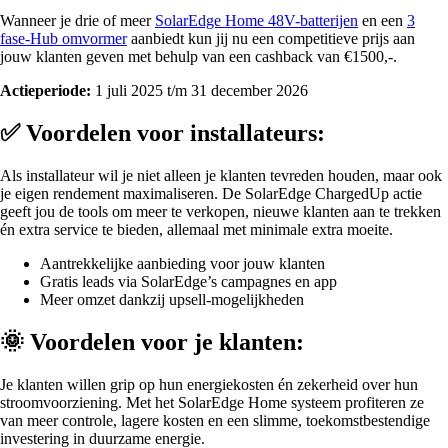
Wanneer je drie of meer
SolarEdge Home 48V-batterijen
en een
3
fase-Hub omvormer
aanbiedt kun jij nu een competitieve prijs aan
jouw klanten geven met behulp van een cashback van €1500,-.
Actieperiode:
1 juli 2025 t/m 31 december 2026
✅ Voordelen voor installateurs:
Als installateur wil je niet alleen je klanten tevreden houden, maar ook
je eigen rendement maximaliseren. De SolarEdge ChargedUp actie
geeft jou de tools om meer te verkopen, nieuwe klanten aan te trekken
én extra service te bieden, allemaal met minimale extra moeite.
Aantrekkelijke aanbieding voor jouw klanten
Gratis leads via SolarEdge’s campagnes en app
Meer omzet dankzij upsell-mogelijkheden
🌞 Voordelen voor je klanten:
Je klanten willen grip op hun energiekosten én zekerheid over hun
stroomvoorziening. Met het SolarEdge Home systeem profiteren ze
van meer controle, lagere kosten en een slimme, toekomstbestendige
investering in duurzame energie.