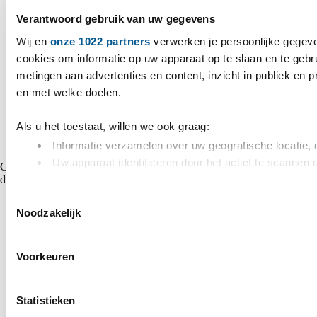
Verantwoord gebruik van uw gegevens
Wij en
onze 1022 partners
verwerken je persoonlijke gegeve
cookies om informatie op uw apparaat op te slaan en te gebr
metingen aan advertenties en content, inzicht in publiek en 
en met welke doelen.
Als u het toestaat, willen we ook graag:
Informatie verzamelen over uw geografische locatie, 
Uw apparaat identificeren door het actief te scannen 
Copyright © 2026 VDH Power Alle rechten voorbehouden - Gemaakt
door
Marshmallow
Lees meer over hoe uw persoonlijke gegevens worden verwer
Toestemmingsselectie
toestemming op elk moment wijzigen of intrekken in de Cooki
Noodzakelijk
We gebruiken cookies om content en advertenties te persona
websiteverkeer te analyseren. Ook delen we informatie over 
Voorkeuren
media, adverteren en analyse. Deze partners kunnen deze g
verstrekt of die ze hebben verzameld op basis van uw gebru
Statistieken