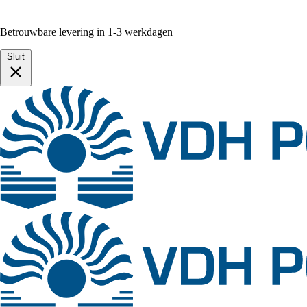
Betrouwbare levering in 1-3 werkdagen
Sluit